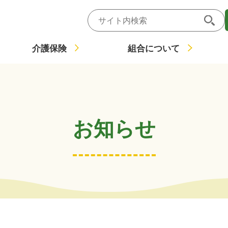
介護保険
組合について
介護保険 項目一覧
採用情報 項目一覧
入札情報 項目一覧
ごみ・衛生 項目一覧
組合について 項目一覧
介護保険とは
職員募集情報
入札
ごみの分別と出し方
概要・沿革
プロポーザル
各課紹介
介護
ごみ
組
お知らせ
介護サービスの利用者負担について
職員インタビュー
入札参加資格
邑智クリーンセンターへの直接搬入
予算・決算（財務諸表）
企業概要
介護
ごみ
広
介護保険の申請書類
環境教育・施設見学
公表
事業
例
閉じる
閉じる
介護保険課からのお知らせ
アクセス
閉じる
閉じる
閉じる