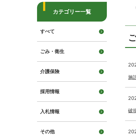
カテゴリー一覧
すべて
ごみ・衛生
20
介護保険
施
採用情報
20
破
入札情報
20
その他