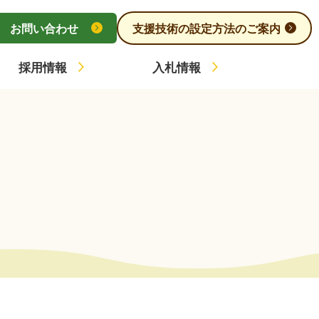
お問い合わせ
支援技術の設定方法のご案内
採用情報
入札情報
サービスの利用方法
の収集日
合議会・監査
保険料について
・し尿処理施設の紹介
報
者の方へ
規集