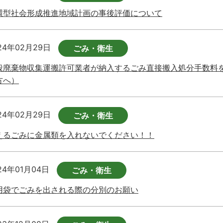
環型社会形成推進地域計画の事後評価について
24年02月29日
ごみ・衛生
般廃棄物収集運搬許可業者が納入するごみ直接搬入処分手数料
方へ）
24年02月29日
ごみ・衛生
えるごみに金属類を入れないでください！！
24年01月04日
ごみ・衛生
用袋でごみを出される際の分別のお願い