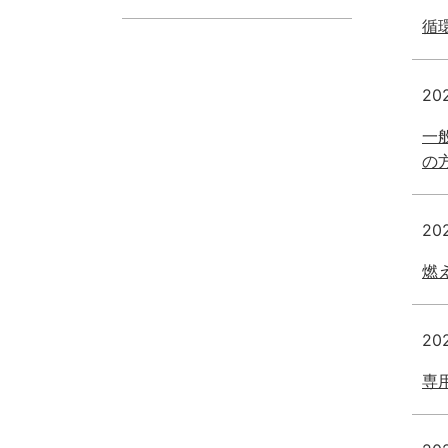
循
20
一
の
20
燃
20
専