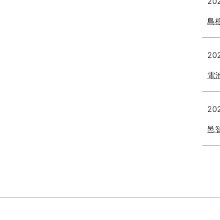
20
島
20
電
20
邑